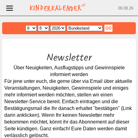
09.08.26
Home
Wien
Niederösterreich
Newsletter
Oberösterreich
Über Neuigkeiten, Ausflugstipps und Gewinnspiele
Burgenland
informiert werden
Steiermark
Für jene unter euch, die gerne über via Email über aktuelle
Veranstaltungen, Neuigkeiten, Gewinnspiele und einiges
Salzburg
mehr informiert werden möchten, stellen wir einen
Kärnten
Newsletter-Service
bereit. Einfach eintragen und die
Bestätigungsmail die Ihr danach erhaltet "bestätigen" (Link
Tirol
darin anklicken). Wenn Ihr keinen Newsletter mehr
Vorarlberg
bekommen möchtet, könnt ihr das Abonnement auf dieser
Seite kündigen. Ganz einfach! Eure Daten werden damit
verlässlich gelöscht.