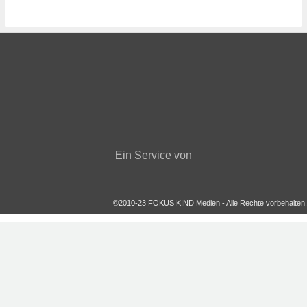
Gewinnspiel
Malvorlagen
Newsletter
Über den Kinderkalender
Feedback
Newsletter
Datenschutz
AGBs
Impressum
Presse
Veranstaltung bewerben
Archiv
Ein Service von
©2010-23 FOKUS KIND Medien - Alle Rechte vorbehalten.