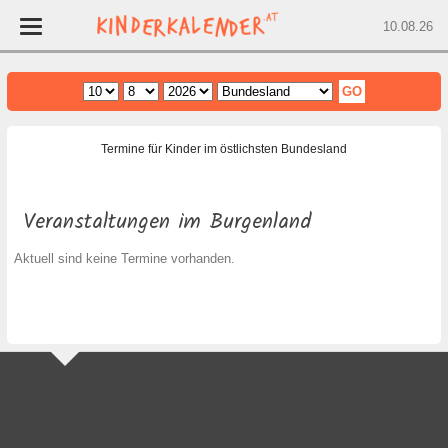
10.08.26
Home
Wien
Termine für Kinder im östlichsten Bundesland
Niederösterreich
Oberösterreich
Veranstaltungen im Burgenland
Burgenland
Aktuell sind keine Termine vorhanden.
Steiermark
Salzburg
Kärnten
Tirol
Über den Kinderkalender
Newsletter
Feedback
Vorarlberg
Datenschutz
AGBs
Impressum
Presse
Veranstaltung bewerben
Archiv