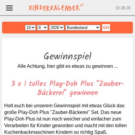
10.08.26
Home
Wien
Gewinnspiel
Niederösterreich
Oberösterreich
Alle Achtung, hier gibt es etwas zu gewinnen ...
Burgenland
3 x 1 tolles Play-Doh Plus "Zauber-
Steiermark
Bäckerei" gewinnen
Salzburg
Kärnten
Holt euch bei unserem Gewinnspiel mit etwas Glück das
Tirol
große Play-Doh Plus "Zauber-Bäckerei" Set. Das neue
Play-Doh Plus ist nun noch weicher und einfacher zum
Vorarlberg
Verarbeiten für Kinder geworden und macht mit den tollen
Kuchenbackmaschinen Kindern so richtig Spaß.