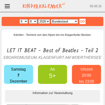
09.08.26
Home
Kärnten
- Termine von den Alpen bis ins Klagenfurter Becken
Wien
Niederösterreich
LET IT BEAT - Best of Beatles - Teil 2
Oberösterreich
EBOARDMUSEUM, KLAGENFURT AM WOERTHERSEE
Burgenland
Samstag
Ab
Uhrzeit
Steiermark
5+
7
20:00
Salzburg
Dezember
bis 23:00
Kärnten
Tirol
Information zur Veranstaltung
Vorarlberg